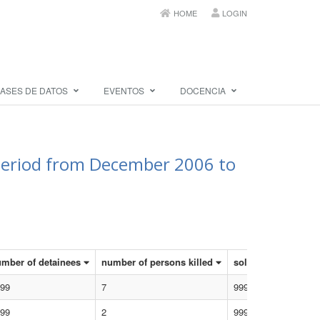
HOME
LOGIN
ASES DE DATOS
EVENTOS
DOCENCIA
e period from December 2006 to
mber of detainees
number of persons killed
soldiers killed
99
7
9999
99
2
9999