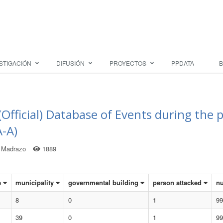
STIGACIÓN
DIFUSIÓN
PROYECTOS
PPDATA
B
(Official) Database of Events during th
-A)
o Madrazo
1889
e
municipality
governmental building
person attacked
nu
8
0
1
99
39
0
1
99