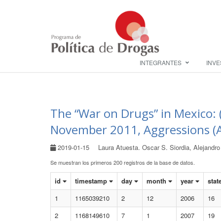
INTEGRANTES
INVE
The “War on Drugs” in Mexico: 
November 2011, Aggressions (A
2019-01-15
Laura Atuesta. Oscar S. Siordia, Alejandr
Se muestran los primeros 200 registros de la base de datos.
id
timestamp
day
month
year
stat
1
1165039210
2
12
2006
16
2
1168149610
7
1
2007
19