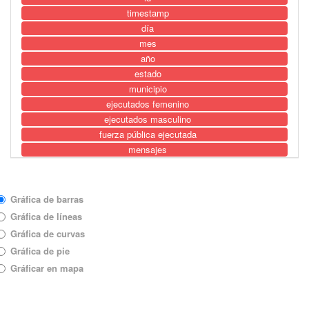
timestamp
día
mes
año
estado
municipio
ejecutados femenino
ejecutados masculino
fuerza pública ejecutada
mensajes
ejecutados
tortura
Tipo de gráfica
dtra
Gráfica de barras
prensa
Gráfica de líneas
fuego cruzado
Gráfica de curvas
elecciones
Gráfica de pie
corrupción
Gráficar en mapa
taxi