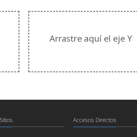
Arrastre aquí el eje Y
Sitios
Accesos Directos