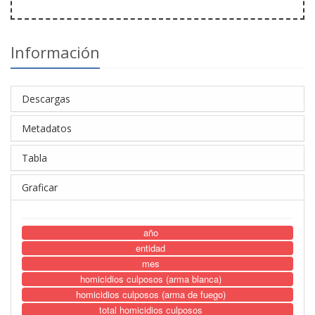
Información
Descargas
Metadatos
Tabla
Graficar
año
entidad
mes
homicidios culposos (arma blanca)
homicidios culposos (arma de fuego)
total homicidios culposos