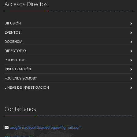
Accesos Directos
total robos no violentos
total robos comunes
robos ganado (otros)
DIFUSIÓN
total robos de ganado
EVENTOS
robos violentos carretera (autobús)
robos violentos carretera (camión de carga)
DOCENCIA
robos violentos carretera (otros)
DIRECTORIO
robos violentos carretera (vehículo)
PROYECTOS
total robos violentos carretera
robos no violentos carretera (autobús)
INVESTIGACIÓN
robos no violentos carretera (camión de carga)
¿QUIÉNES SOMOS?
robos no violentos carretera (otros)
robos no violentos carretera (vehículo)
LÍNEAS DE INVESTIGACIÓN
total robos no violentos carretera
total robos carretera
robos violentos institución bancaria (banco)
Contáctanos
robos violentos institución bancaria (casa de bolsa)
robos violentos institución bancaria (casa de cambio)
programadepoliticadedrogas@gmail.com
robos violentos institución bancaria (valores)
robos violentos institución bancaria (otros)