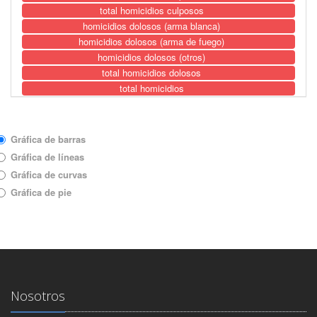
total homicidios culposos
homicidios dolosos (arma blanca)
homicidios dolosos (arma de fuego)
homicidios dolosos (otros)
total homicidios dolosos
total homicidios
privaciones (secuestro)
total privaciones
Tipo de gráfica
delitos sexuales (otros)
Gráfica de barras
delitos sexuales (violación)
Gráfica de líneas
total delitos sexuales
Gráfica de curvas
lesiones culposas (arma blanca)
Gráfica de pie
lesiones culposas (arma de fuego)
lesiones culposas (otros)
total lesiones culposas
lesiones dolosas (arma blanca)
lesiones dolosas (arma de fuego)
lesiones dolosas (otros)
total lesiones dolosas
Nosotros
total lesiones