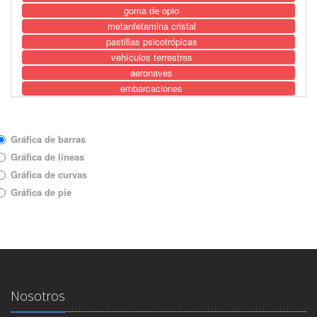
goma de opio
metanfetamina cristal
pastillas psicotrópicas
vehículos terrestres
aeronaves
embarcaciones
armas
granadas
Tipo de gráfica
personas detenidas
Gráfica de barras
moneda extranjera
Gráfica de líneas
moneda nacional
Gráfica de curvas
Gráfica de pie
Nosotros