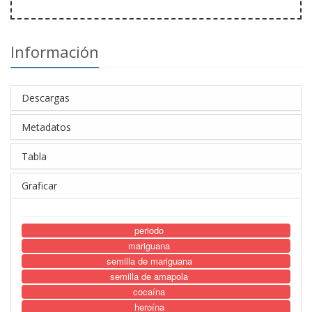
Información
Descargas
Metadatos
Tabla
Graficar
periodo
mariguana
semilla de mariguana
semilla de amapola
cocaína
heroína