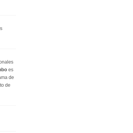
as
onales
mbo
es
rama de
to de