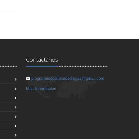
Contáctanos
programadepoliticadedrogas@gmail.com
Más Información