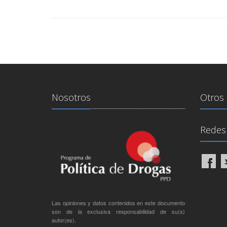
Nosotros
Otros 
Redes 
Las opiniones y datos contenidos en este documento
son de la exclusiva responsabilidad de su(s)
autor(es).