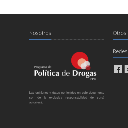
Nosotros
Otros 
Redes 
Las opiniones y datos contenidos en este documento
son de la exclusiva responsabilidad de su(s)
autor(es).