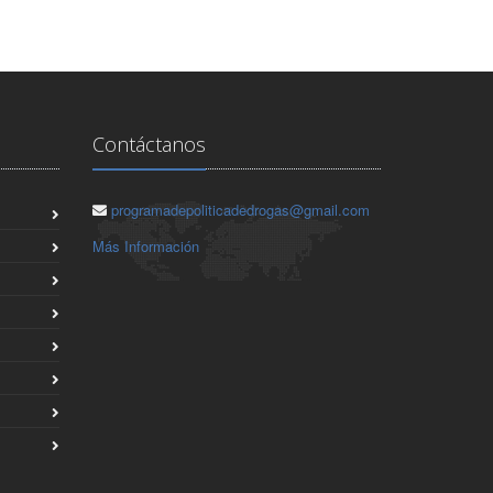
Contáctanos
programadepoliticadedrogas@gmail.com
Más Información