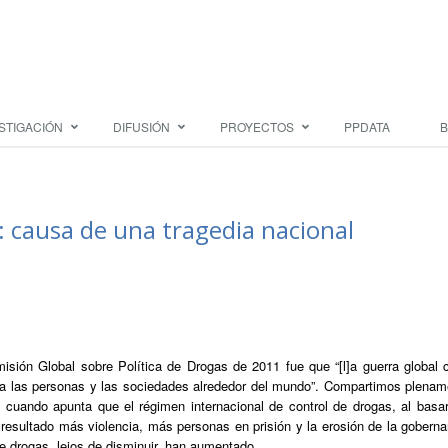
STIGACIÓN
DIFUSIÓN
PROYECTOS
PPDATA
B
: causa de una tragedia nacional
isión Global sobre Política de Drogas de 2011 fue que “[l]a guerra global c
a las personas y las sociedades alrededor del mundo”. Compartimos plenam
 cuando apunta que el régimen internacional de control de drogas, al basa
 resultado más violencia, más personas en prisión y la erosión de la gobern
e drogas, lejos de disminuir, han aumentado.