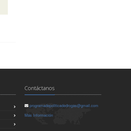
Contáctanos
programadepoliticadedrogas@gmail.com
Más Información