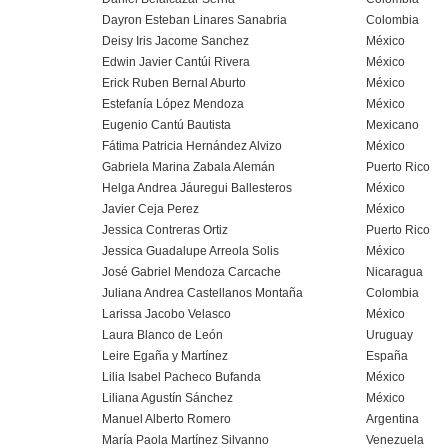
Dayron Esteban Linares Sanabria
Colombia
Deisy Iris Jacome Sanchez
México
Edwin Javier Cantúi Rivera
México
Erick Ruben Bernal Aburto
México
Estefanía López Mendoza
México
Eugenio Cantú Bautista
Mexicano
Fátima Patricia Hernández Alvizo
México
Gabriela Marina Zabala Alemán
Puerto Rico
Helga Andrea Jáuregui Ballesteros
México
Javier Ceja Perez
México
Jessica Contreras Ortiz
Puerto Rico
Jessica Guadalupe Arreola Solis
México
José Gabriel Mendoza Carcache
Nicaragua
Juliana Andrea Castellanos Montaña
Colombia
Larissa Jacobo Velasco
México
Laura Blanco de León
Uruguay
Leire Egaña y Martínez
España
Lilia Isabel Pacheco Bufanda
México
Liliana Agustín Sánchez
México
Manuel Alberto Romero
Argentina
María Paola Martínez Silvanno
Venezuela